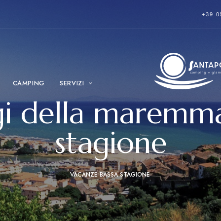
+39 0
CAMPING
SERVIZI
gi della maremma
stagione
VACANZE BASSA STAGIONE