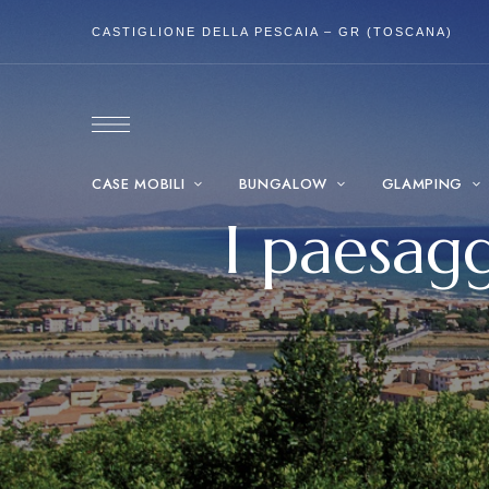
CASTIGLIONE DELLA PESCAIA – GR (TOSCANA)
CASE MOBILI
BUNGALOW
GLAMPING
I paesag