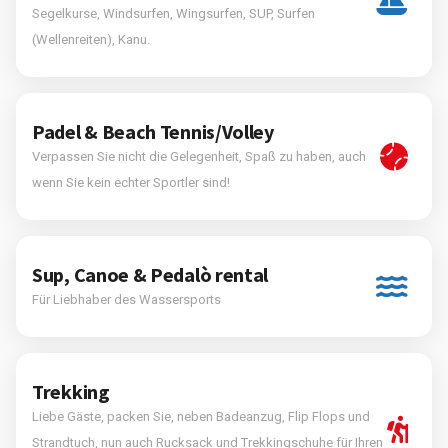
Segelkurse, Windsurfen, Wingsurfen, SUP, Surfen
(Wellenreiten), Kanu.
Padel & Beach Tennis/Volley
Verpassen Sie nicht die Gelegenheit, Spaß zu haben, auch
wenn Sie kein echter Sportler sind!
Sup, Canoe & Pedalò rental
Für Liebhaber des Wassersports
Trekking
Liebe Gäste, packen Sie, neben Badeanzug, Flip Flops und
Strandtuch, nun auch Rucksack und Trekkingschuhe für Ihren