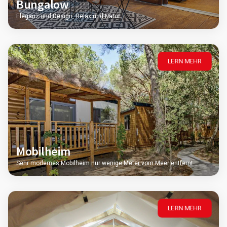
Bungalow
Eleganz und Design, Relax und Natur
LERN MEHR
Mobilheim
Sehr modernes Mobilheim nur wenige Meter vom Meer entfernt
LERN MEHR