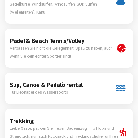
Segelkurse, Windsurfen, Wingsurfen, SUP, Surfen
(Wellenreiten), Kanu.
Padel & Beach Tennis/Volley
Verpassen Sie nicht die Gelegenheit, Spaß zu haben, auch
wenn Sie kein echter Sportler sind!
Sup, Canoe & Pedalò rental
Für Liebhaber des Wassersports
Trekking
Liebe Gäste, packen Sie, neben Badeanzug, Flip Flops und
Strandtuch, nun auch Rucksack und Trekkingschuhe für Ihren