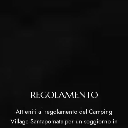
REGOLAMENTO
Attieniti al regolamento del Camping
Village Santapomata per un soggiorno in