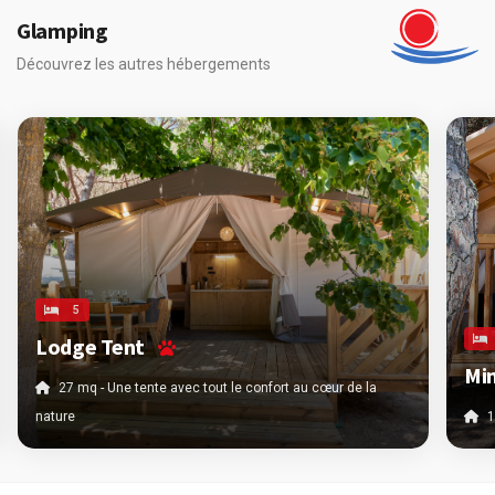
Glamping
Découvrez les autres hébergements
5
Lodge Tent
Mi
27 mq - Une tente avec tout le confort au cœur de la
nature
1