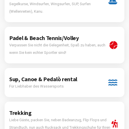
Segelkurse, Windsurfen, Wingsurfen, SUP, Surfen
(Wellenreiten), Kanu.
Padel & Beach Tennis/Volley
Verpassen Sie nicht die Gelegenheit, Spaß zu haben, auch
wenn Sie kein echter Sportler sind!
Sup, Canoe & Pedalò rental
Für Liebhaber des Wassersports
Trekking
Liebe Gäste, packen Sie, neben Badeanzug, Flip Flops und
Strandtuch, nun auch Rucksack und Trekkingschuhe für Ihren