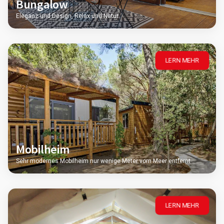
Bungalow
Eleganz und Design, Relax und Natur
LERN MEHR
Mobilheim
Sehr modernes Mobilheim nur wenige Meter vom Meer entfernt
LERN MEHR