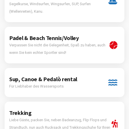
Segelkurse, Windsurfen, Wingsurfen, SUP, Surfen
(Wellenreiten), Kanu.
Padel & Beach Tennis/Volley
Verpassen Sie nicht die Gelegenheit, Spaß zu haben, auch
wenn Sie kein echter Sportler sind!
Sup, Canoe & Pedalò rental
Für Liebhaber des Wassersports
Trekking
Liebe Gäste, packen Sie, neben Badeanzug, Flip Flops und
Strandtuch, nun auch Rucksack und Trekkingschuhe für Ihren