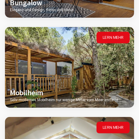
Bungalow
Eleganz und Design, Relax und Natur
LERN MEHR
Mobilheim
Sehr modernes Mobilheim nur wenige Meter vom Meer entfernt
LERN MEHR