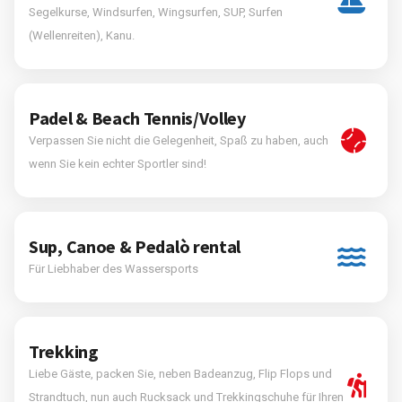
Segelkurse, Windsurfen, Wingsurfen, SUP, Surfen
(Wellenreiten), Kanu.
Padel & Beach Tennis/Volley
Verpassen Sie nicht die Gelegenheit, Spaß zu haben, auch
wenn Sie kein echter Sportler sind!
Sup, Canoe & Pedalò rental
Für Liebhaber des Wassersports
Trekking
Liebe Gäste, packen Sie, neben Badeanzug, Flip Flops und
Strandtuch, nun auch Rucksack und Trekkingschuhe für Ihren