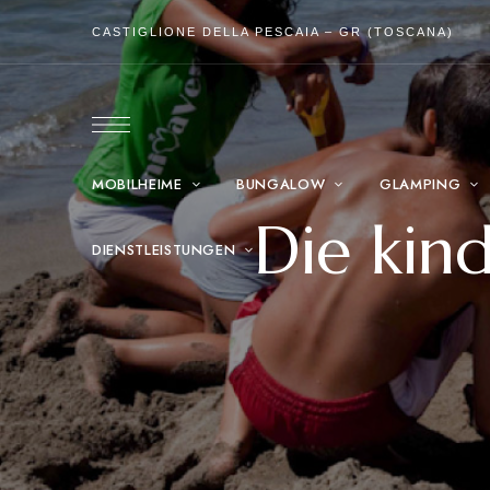
CASTIGLIONE DELLA PESCAIA – GR (TOSCANA)
MOBILHEIME
BUNGALOW
GLAMPING
Die kin
DIENSTLEISTUNGEN