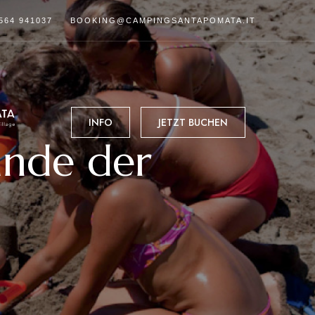
564 941037
BOOKING@CAMPINGSANTAPOMATA.IT
INFO
JETZT BUCHEN
ände der