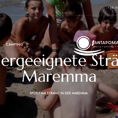
+39 0
CAMPING
dergeeignete Str
Maremma
SPORT AM STRAND IN DER MAREMMA