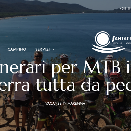
+39 0
CAMPING
SERVIZI
itinerari per MT
erra tutta da pe
VACANZE IN MAREMMA