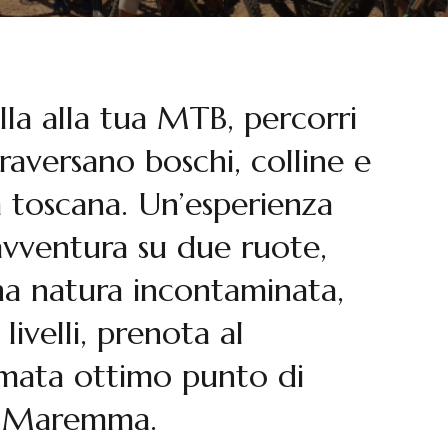
la alla tua MTB, percorri
traversano boschi, colline e
 toscana. Un’esperienza
’avventura su due ruote,
na natura incontaminata,
i livelli, prenota al
mata ottimo punto di
n Maremma.