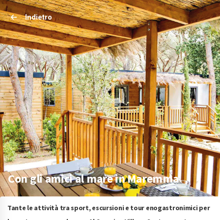
Indietro
Con gli amici al mare in Maremma
Tante le attività tra sport, escursioni e tour enogastronimici per