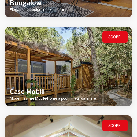
Bungalow
Eleganza e design, relax e natura
SCOPRI
Case Mobili
Modernissime Mobile-Home a pochi metri dal mare
SCOPRI