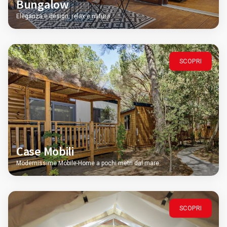
Bungalow
Eleganza e design, relax e natura
SCOPRI
Case Mobili
Modernissime Mobile-Home a pochi metri dal mare
SCOPRI