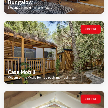
Bungalow
Eleganza e design, relax e natura
SCOPRI
Case Mobili
Modernissime Mobile-Home a pochi metri dal mare
SCOPRI